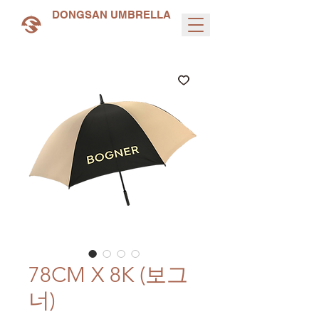
DONGSAN UMBRELLA
78CM X 8K (보그
너)