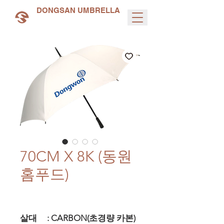
DONGSAN UMBRELLA
70CM X 8K (동원
홈푸드)
살대 : CARBON(초경량 카본)