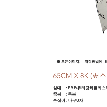
※ 모든이미지는 저작권법에 
65CM X 8K (
살대 : F.R.P(유리강화플라스
중봉 : 목봉
손잡이 : 나무U자