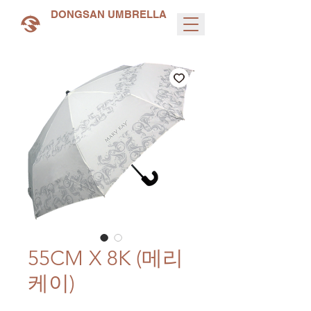
DONGSAN UMBRELLA
55CM X 8K (메리
케이)