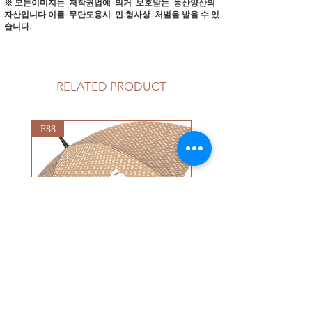
※ 모든이미지는 저작권법에 의거 보호받는 동산양산의
자산입니다
이를 무단도용시 민.형사상 처벌을 받을 수 있
습니다.
RELATED PRODUCT
F88
G92
75CM X 8K (보스골프)
75CM X 8K (미즈