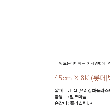
※ 모든이미지는 저작권법에 
45cm X 8K (롯
살대 : F.R.P(유리강화플라스
중봉 : 알루미늄
손잡이 : 플라스틱U자