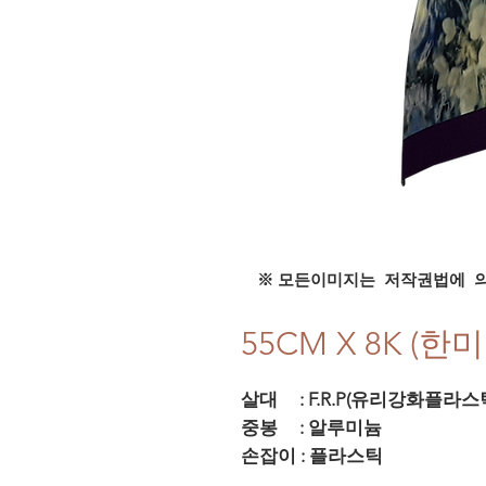
※ 모든이미지는 저작권법에 
55CM X 8K (
살대 : F.R.P(유리강화플라
중봉 : 알루미늄
손잡이 : 플라스틱