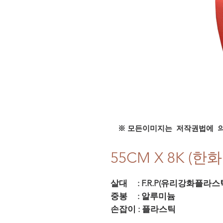
※ 모든이미지는 저작권법에 
55CM X 8K (
살대 : F.R.P(유리강화플라
중봉 : 알루미늄
손잡이 : 플라스틱